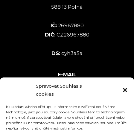
588 13 Polná
IČ:
26967880
DIČ:
CZ26967880
DS:
cyh3a5a
E-MAIL
info@ekokoba.cz
Spravovat Souhlas s
cookies
TELEFON
K ukládání a/nebo přístupu k informacím o zařízení používáme
567 222 696
technologie, jako jsou soubory cookie. Souhlas s těmito technologiemi
nám umožní zpracovávat údaje, jako je chování při procházení nebo
jedinečná ID na tomto webu. Nesouhlas nebo odvolání souhlasu může
nepříznivě ovlivnit určité vlastnosti a funkce.
Bankovní spojení